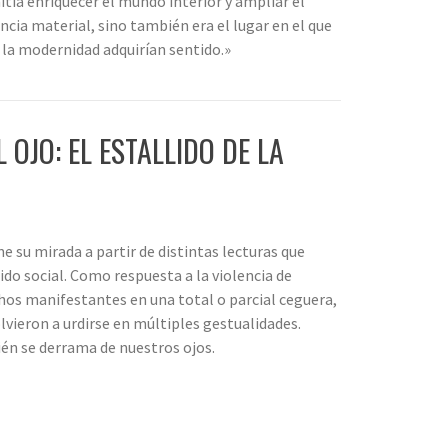
itía enriquecer el mundo interior y ampliar el
cia material, sino también era el lugar en el que
la modernidad adquirían sentido.»
 OJO: EL ESTALLIDO DE LA
su mirada a partir de distintas lecturas que
ido social. Como respuesta a la violencia de
os manifestantes en una total o parcial ceguera,
olvieron a urdirse en múltiples gestualidades.
én se derrama de nuestros ojos.