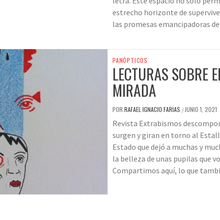
letra. Este espacio no sólo perm
estrecho horizonte de superviven
las promesas emancipadoras de 
PANÓPTICOS
LECTURAS SOBRE EL
MIRADA
POR
RAFAEL IGNACIO FARIAS
JUNIO 1, 2021
/
Revista Extrabismos descompone 
surgen y giran en torno al Estall
Estado que dejó a muchas y much
la belleza de unas pupilas que v
Compartimos aquí, lo que tambi