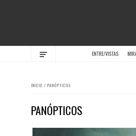
Saltar
al
contenido
PLATAFORMA DE VISIBILIZACIÓN DE 
ENTRE/VISTAS
MIR
INICIO
PANÓPTICOS
PANÓPTICOS