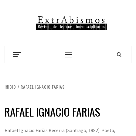
Saltar
al
contenido
REVISTA
PLATAFORMA DE VISIBILIZACIÓN DE LAS ARTES
LATINOAMERICANAS CONTEMPORÁNEAS.
EXTRABISMOS
Menú
principal
INICIO
RAFAEL IGNACIO FARIAS
RAFAEL IGNACIO FARIAS
Rafael Ignacio Farías Becerra.(Santiago, 1982). Poeta,