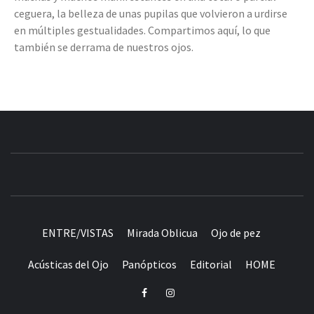
ceguera, la belleza de unas pupilas que volvieron a urdirse
en múltiples gestualidades. Compartimos aquí, lo que
también se derrama de nuestros ojos.
REVISTA
PLATAFORMA DE VISIBILIZACIÓN DE LAS ARTES
LATINOAMERICANAS CONTEMPORÁNEAS.
EXTRABISMOS
ENTRE/VISTAS
Mirada Oblicua
Ojo de pez
Acústicas del Ojo
Panópticos
Editorial
HOME
Facebook
Intagram